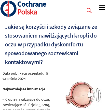
Cochrane
Skip
to
Polska
main
content
Jakie są korzyści i szkody związane ze
stosowaniem nawilżających kropli do
oczu w przypadku dyskomfortu
spowodowanego soczewkami
kontaktowymi?
Data publikacji przeglądu: 5
września 2024
Najważniejsze informacje
• Krople nawilżające do oczu,
zawierające sól fizjologiczną,
mogą pomóc w zmniejszeniu