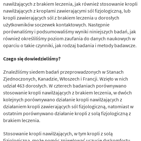
nawilżających z brakiem leczenia, jak również stosowanie kropli
nawilżających z kroplami zawierającymi sól fizjologiczną, lub
kropli zawierających sól z brakiem leczenia u dorosłych
użytkowników soczewek kontaktowych. Następnie
porównaliśmy i podsumowaliśmy wyniki niniejszych badań, jak
również określiliśmy poziom zaufania do danych naukowych w
oparciu o takie czynniki, jak rodzaj badania i metody badawcze.
Czego się dowiedzieliśmy?
Znaleźliśmy siedem badań przeprowadzonych w Stanach
Zjednoczonych, Kanadzie, Włoszech i Francji. Wzięło w nich
udział 463 dorosłych. W czterech badaniach porównywano
stosowanie kropli nawilżających z brakiem leczenia, w dwóch
kolejnych porównywano działanie kropli nawilżających z
działaniem kropli zawierających sól fizjologiczną, natomiast w
ostatnim porównywano działanie kropli z solą fizjologiczną z
brakiem leczenia.
Stosowanie kropli nawilżających, w tym kropli z solą
fizjologiczną, może pomóc zniwelować uczucie dyskomfortu