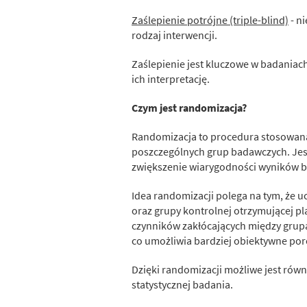
Zaślepienie potrójne (triple-blind)
- ni
rodzaj interwencji.
Zaślepienie jest kluczowe w badaniac
ich interpretację.
Czym jest randomizacja?
Randomizacja to procedura stosowana
poszczególnych grup badawczych. Jest
zwiększenie wiarygodności wyników b
Idea randomizacji polega na tym, że u
oraz grupy kontrolnej otrzymującej p
czynników zakłócających między gru
co umożliwia bardziej obiektywne por
Dzięki randomizacji możliwe jest rów
statystycznej badania.