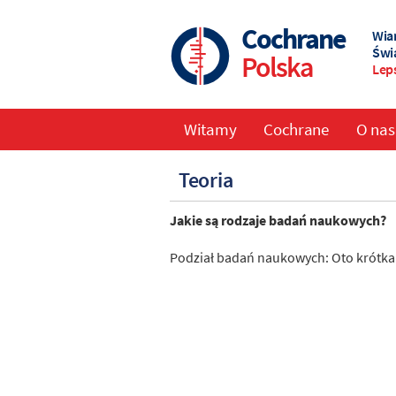
Skip
to
Cochrane
Wia
main
Świ
Polska
content
Lep
Witamy
Cochrane
O nas
Main
Teoria
navigation
Jakie są rodzaje badań naukowych?
Podział badań naukowych: Oto krótka