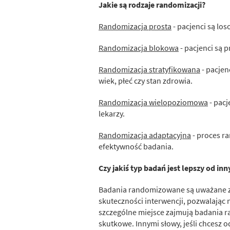
Jakie są rodzaje randomizacji?
Randomizacja prosta
- pacjenci są lo
Randomizacja blokowa
- pacjenci są 
Randomizacja stratyfikowana
- pacjen
wiek, płeć czy stan zdrowia.
Randomizacja wielopoziomowa
- pacj
lekarzy.
Randomizacja adaptacyjna
- proces r
efektywność badania.
Czy jakiś typ badań jest lepszy od in
Badania randomizowane są uważane za 
skuteczności interwencji, pozwalając
szczególne miejsce zajmują badania 
skutkowe. Innymi słowy, jeśli chcesz 