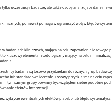
e tylko uczestnicy i badacze, ale także osoby analizujące dane nie 
h klinicznych, ponieważ pomaga w ograniczyć wpływ błędów system
 w badaniach klinicznych, mająca na celu zapewnienie losowego p
 to kluczowy element metodologiczny mający na celu minimalizacj
adania.
czestnicy badania są losowo przydzielani do różnych grup badawcz
lacebo lub standardowe leczenie. Losowy przydział ma na celu za
pami, tym samym grupy powinny być względem siebie podobne pod
ównanie efektów interwencji.
nież wykrycie ewentualnych efektów placebo lub błędu systematycz