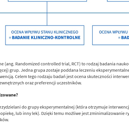
(ang. Randomized controlled trial, RCT) to rodzaj badania nauko
ięcej) grup. Jedna grupa zostaje poddana leczeniu eksperymentalne
erwencją. Celem tego rodzaju badań jest ocena skuteczności interwen
ewnętrznych oraz preferencji uczestników.
mizowane?
rzydzielani do grupy eksperymentalnej (która otrzymuje interwencj
piekę, lub inny lek). Dzięki temu możliwe jest zminimalizowanie r
ików.