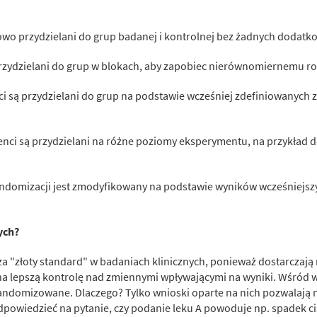
sowo przydzielani do grup badanej i kontrolnej bez żadnych dodatk
przydzielani do grup w blokach, aby zapobiec nierównomiernemu r
ci są przydzielani do grup na podstawie wcześniej zdefiniowanych z
enci są przydzielani na różne poziomy eksperymentu, na przykład
andomizacji jest zmodyfikowany na podstawie wyników wcześniejsz
nych?
"złoty standard" w badaniach klinicznych, ponieważ dostarczają 
 na lepszą kontrolę nad zmiennymi wpływającymi na wyniki. Wśród
randomizowane. Dlaczego? Tylko wnioski oparte na nich pozwalają
odpowiedzieć na pytanie, czy podanie leku A powoduje np. spadek c