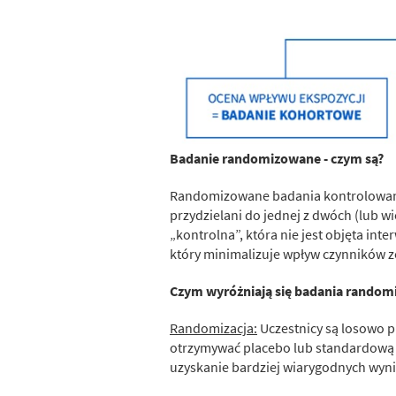
Badanie randomizowane - czym są?
Randomizowane badania kontrolowane 
przydzielani do jednej z dwóch (lub w
„kontrolna”, która nie jest objęta int
który minimalizuje wpływ czynników z
Czym wyróżniają się badania rando
Randomizacja:
Uczestnicy są losowo p
otrzymywać placebo lub standardową o
uzyskanie bardziej wiarygodnych wyn