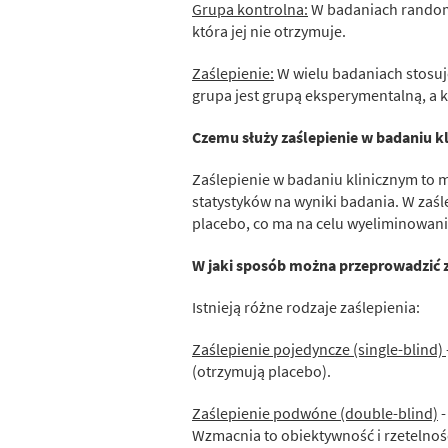
Grupa kontrolna:
W badaniach randomi
która jej nie otrzymuje.
Zaślepienie:
W wielu badaniach stosuje
grupa jest grupą eksperymentalną, a 
Czemu służy zaślepienie w badaniu k
Zaślepienie w badaniu klinicznym to 
statystyków na wyniki badania. W zaśle
placebo, co ma na celu wyeliminowani
W jaki sposób można przeprowadzić z
Istnieją różne rodzaje zaślepienia:
Zaślepienie pojedyncze (single-blind)
(otrzymują placebo).
Zaślepienie podwóne (double-blind)
-
Wzmacnia to obiektywność i rzetelnoś