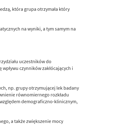
wiedzą, która grupa otrzymała który
atycznych na wyniki, a tym samym na
rzydziału uczestników do
ę wpływu czynników zakłócających i
ych, np. grupy otrzymującej lek badany
pewnienie równomiernego rozkładu
 względem demograficzno-klinicznym,
nego, a także zwiększenie mocy