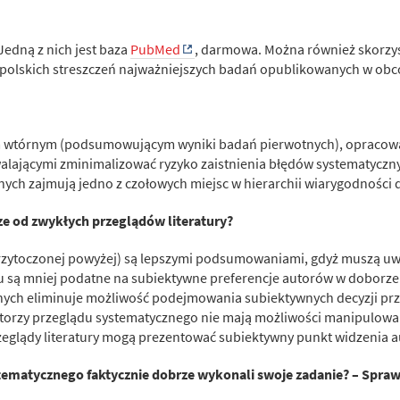
Jedną z nich jest baza
PubMed
, darmowa. Można również skorzy
le polskich streszczeń najważniejszych badań opublikowanych w o
em wtórnym (podsumowującym wyniki badań pierwotnych), opracow
ającymi zminimalizować ryzyko zaistnienia błędów systematycznyc
nych zajmują jedno z czołowych miejsc w hierarchii wiarygodności 
ze od zwykłych przeglądów literatury?
(przytoczonej powyżej) są lepszymi podsumowaniami, gdyż muszą u
 są mniej podatne na subiektywne preferencje autorów w doborze d
nych eliminuje możliwość podejmowania subiektywnych decyzji p
utorzy przeglądu systematycznego nie mają możliwości manipulowa
zeglądy literatury mogą prezentować subiektywny punkt widzenia 
stematycznego faktycznie dobrze wykonali swoje zadanie? – Spraw