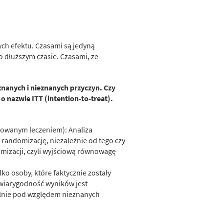
h efektu. Czasami są jedyną
o dłuższym czasie. Czasami, ze
znanych i nieznanych przyczyn. Czy
 nazwie ITT (intention-to-treat).
anowanym leczeniem): Analiza
randomizację, niezależnie od tego czy
omizacji, czyli wyjściową równowagę
o osoby, które faktycznie zostały
 wiarygodność wyników jest
lnie pod względem nieznanych