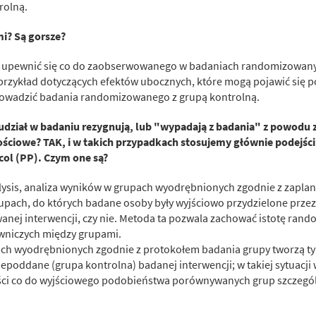
rolną.
i? Są gorsze?
 upewnić się co do zaobserwowanego w badaniach randomizowanyc
przykład dotyczących efektów ubocznych, które mogą pojawić się p
prowadzić badania randomizowanego z grupą kontrolną.
 udział w badaniu rezygnują, lub "wypadają z badania" z powodu 
ściowe? TAK, i w takich przypadkach stosujemy głównie podejści o
ocol (PP). Czym one są?
analysis, analiza wyników w grupach wyodrębnionych zgodnie z zapl
ach, do których badane osoby były wyjściowo przydzielone przez 
anej interwencji, czy nie. Metoda ta pozwala zachować istotę rand
wniczych między grupami.
ch wyodrębnionych zgodnie z protokołem badania grupy tworzą tylk
epoddane (grupa kontrolna) badanej interwencji; w takiej sytuacji
ci co do wyjściowego podobieństwa porównywanych grup szczegó