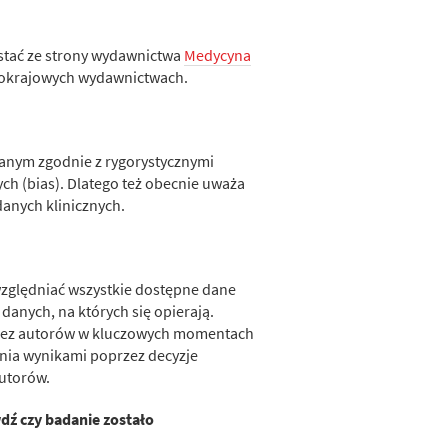
stać ze strony wydawnictwa
Medycyna
bcokrajowych wydawnictwach.
anym zgodnie z rygorystycznymi
h (bias). Dlatego też obecnie uważa
danych klinicznych.
względniać wszystkie dostępne dane
anych, na których się opierają.
rzez autorów w kluczowych momentach
nia wynikami poprzez decyzje
autorów.
dź czy badanie zostało