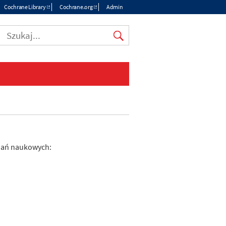
Cochrane Library
Cochrane.org
Admin
Top
menu
adań naukowych: