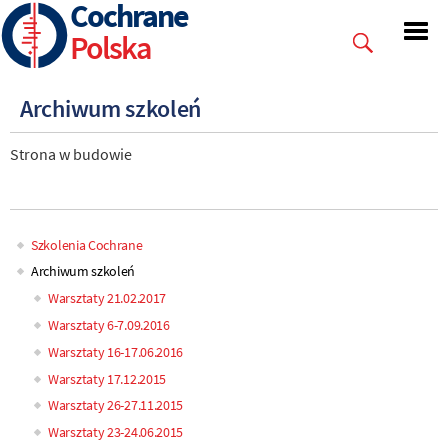
Cochrane
Skip
to
Polska
main
content
Archiwum szkoleń
Strona w budowie
Szkolenia Cochrane
Main
Archiwum szkoleń
Warsztaty 21.02.2017
navigation
Warsztaty 6-7.09.2016
Warsztaty 16-17.06.2016
Warsztaty 17.12.2015
Warsztaty 26-27.11.2015
Warsztaty 23-24.06.2015