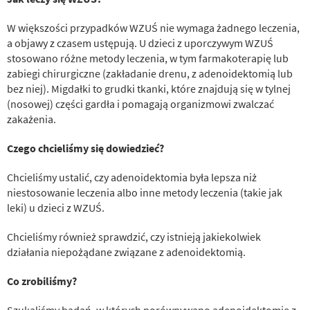
W większości przypadków WZUŚ nie wymaga żadnego leczenia,
a objawy z czasem ustępują. U dzieci z uporczywym WZUŚ
stosowano różne metody leczenia, w tym farmakoterapię lub
zabiegi chirurgiczne (zakładanie drenu, z adenoidektomią lub
bez niej). Migdałki to grudki tkanki, które znajdują się w tylnej
(nosowej) części gardła i pomagają organizmowi zwalczać
zakażenia.
Czego chcieliśmy się dowiedzieć?
Chcieliśmy ustalić, czy adenoidektomia była lepsza niż
niestosowanie leczenia albo inne metody leczenia (takie jak
leki) u dzieci z WZUŚ.
Chcieliśmy również sprawdzić, czy istnieją jakiekolwiek
działania niepożądane związane z adenoidektomią.
Co zrobiliśmy?
Szukaliśmy badań, w których porównywano adenoidektomię z