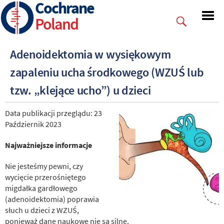
Cochrane
Skip
to
Poland
main
content
Adenoidektomia w wysiękowym
zapaleniu ucha środkowego (WZUŚ lub
tzw. „klejące ucho”) u dzieci
Data publikacji przeglądu: 23
Październik 2023
Najważniejsze informacje
Nie jesteśmy pewni, czy
wycięcie przerośniętego
migdałka gardłowego
(adenoidektomia) poprawia
słuch u dzieci z WZUŚ,
ponieważ dane naukowe nie są silne.