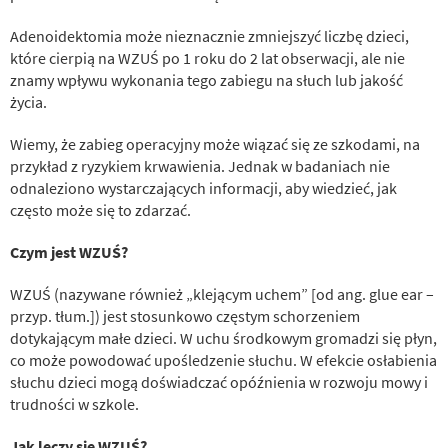
Adenoidektomia może nieznacznie zmniejszyć liczbę dzieci,
które cierpią na WZUŚ po 1 roku do 2 lat obserwacji, ale nie
znamy wpływu wykonania tego zabiegu na słuch lub jakość
życia.
Wiemy, że zabieg operacyjny może wiązać się ze szkodami, na
przykład z ryzykiem krwawienia. Jednak w badaniach nie
odnaleziono wystarczających informacji, aby wiedzieć, jak
często może się to zdarzać.
Czym jest WZUŚ?
WZUŚ (nazywane również „klejącym uchem” [od ang. glue ear –
przyp. tłum.]) jest stosunkowo częstym schorzeniem
dotykającym małe dzieci. W uchu środkowym gromadzi się płyn,
co może powodować upośledzenie słuchu. W efekcie osłabienia
słuchu dzieci mogą doświadczać opóźnienia w rozwoju mowy i
trudności w szkole.
Jak leczy się WZUŚ?