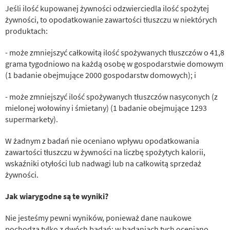
Jeśli ilość kupowanej żywności odzwierciedla ilość spożytej
żywności, to opodatkowanie zawartości tłuszczu w niektórych
produktach:
- może zmniejszyć całkowitą ilość spożywanych tłuszczów o 41,8
grama tygodniowo na każdą osobę w gospodarstwie domowym
(1 badanie obejmujące 2000 gospodarstw domowych); i
- może zmniejszyć ilość spożywanych tłuszczów nasyconych (z
mielonej wołowiny i śmietany) (1 badanie obejmujące 1293
supermarkety).
W żadnym z badań nie oceniano wpływu opodatkowania
zawartości tłuszczu w żywności na liczbę spożytych kalorii,
wskaźniki otyłości lub nadwagi lub na całkowitą sprzedaż
żywności.
Jak wiarygodne są te wyniki?
Nie jesteśmy pewni wyników, ponieważ dane naukowe
pochodzą tylko z dwóch badań; w badaniach tych oceniano