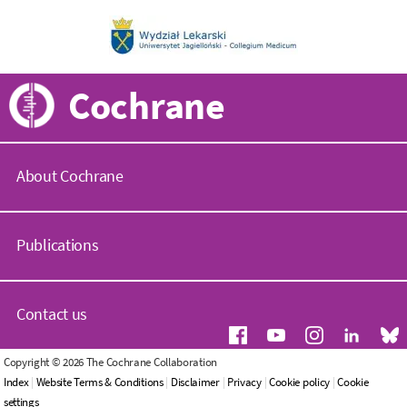
Cochrane
About Cochrane
C
o
Publications
c
h
r
C
a
o
Contact us
n
c
e
h
.
r
G
Copyright © 2026 The Cochrane Collaboration
o
a
e
Index
|
Website Terms & Conditions
|
Disclaimer
|
Privacy
|
Cookie policy
|
Cookie
r
n
n
settings
g