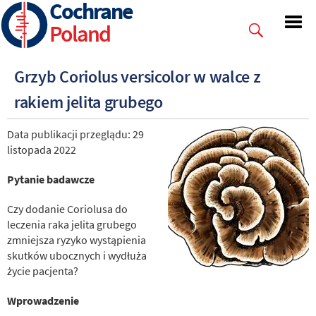
Cochrane
Skip
to
Poland
main
content
Grzyb Coriolus versicolor w walce z
rakiem jelita grubego
Data publikacji przeglądu: 29
listopada 2022
Pytanie badawcze
Czy dodanie Coriolusa do
leczenia raka jelita grubego
zmniejsza ryzyko wystąpienia
skutków ubocznych i wydłuża
życie pacjenta?
Wprowadzenie