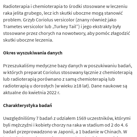
Radioterapia i chemioterapia to środki stosowane w leczeniu
raka jelita grubego, lecz ich skutki uboczne mogą stanowić
problem. Grzyb Coriolus versicolor (znany również jako
Trametes versicolor lub „Turkey Tail”) i jego ekstrakty były
stosowane przez chorych na nowotwory, aby pomóc złagodzić
skutki uboczne leczenia.
Okres wyszukiwania danych
Przeszukaliśmy medyczne bazy danych w poszukiwaniu badań,
w których preparat Coriolus stosowany łącznie z chemioterapią
lub radioterapią porównano z samą chemioterapią lub
radioterapią u dorosłych (w wieku ≥18 lat). Dane naukowe są
aktualne do kwietnia 2022 r.
Charakterystyka badań
Uwzględniliśmy 7 badań z udziałem 1569 uczestników, którymi
byli mężczyźni i kobiety chorzy na raka w stadium od 2 do 4. 6
badań przeprowadzono w Japonii, a 1 badanie w Chinach. W