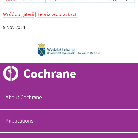
Wróć do galerii
|
Teoria w obrazkach
9 Nov 2024
Cochrane
About Cochrane
C
o
Publications
c
h
r
C