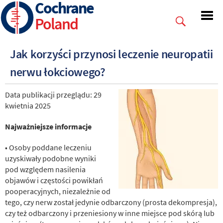
Cochrane
Skip
to
Poland
main
content
Jak korzyści przynosi leczenie neuropatii
nerwu łokciowego?
Data publikacji przeglądu: 29
kwietnia 2025
Najważniejsze informacje
• Osoby poddane leczeniu
uzyskiwały podobne wyniki
pod względem nasilenia
objawów i częstości powikłań
pooperacyjnych, niezależnie od
tego, czy nerw został jedynie odbarczony (prosta dekompresja),
czy też odbarczony i przeniesiony w inne miejsce pod skórą lub