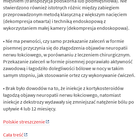
mięśniem (transpozycja podskórna lub podmięśniowa). Nie
stwierdzono również istotnych różnic między zabiegiem
przeprowadzonym metodą klasyczną z większym nacięciem
(dekompresja otwarta) i techniką endoskopową z
wykorzystaniem małej kamery (dekompresja endoskopowa).
• Nie ma pewności, czy samo przekazanie zaleceń w formie
pisemnej przyczynia się do złagodzenia objawów neuropatii
nerwu łokciowego, w porównaniu z leczeniem chirurgicznym.
Przekazanie zaleceń w formie pisemnej poprawiało aktywność
zawodową i łagodziło dolegliwości bólowe w nocy w takim
samym stopniu, jak stosowanie ortez czy wykonywanie ćwiczeń.
• Brak było dowodów na to, że iniekcje z kortykosteroidów
łagodzą objawy neuropatii nerwu łokciowego, natomiast
iniekcje z dekstrozy wydawały się zmniejszać natężenie bólu po
upływie 4 lub 12 miesięcy.
Polskie streszczenie
Cała treść