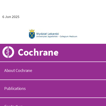
6 Jun 2025
Cochrane
About Cochrane
C
o
Publications
c
h
r
C
a
o